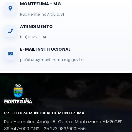
MONTEZUMA - MG
Rua Hermelino Araújo, 81
ATENDIMENTO
(38) 3825-1104
E-MAIL INSTITUCIONAL
prefeitura@montezuma.mg.gov.br
PREFEITURA MUNICIPAL DE MONTEZUMA
Rua Hermelino Araújo, 81
Centro
Montezuma - MG
CEP:
39.547-000
CNPJ: 25.223.983/0001-56