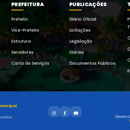
PREFEITURA
PUBLICAÇÕES
Prefeito
Diário Oficial
P
T
Vice-Prefeito
Licitações
O
Estrutura
Legislação
C
Servidores
Diárias
C
Carta de Serviços
Documentos Públicos
F
Municipal
Desenvo
rvados.