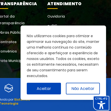
TRANSPARÊNCIA
ATENDIMENTO
ortal da
Ouvidoria
ransparência
e-SIC
bras Públicas
Perguntas Frequentes
Nós utilizamos cookies para otimizar e
aprimorar sua navegação do site, manter
ontratos
Links Úteis
uma melhoria contínua no conteúdo
onvênios
oferecido e aperfeiçoar a experiência de
A+
Mapa do Site
nossos usuários. Todos os cookies, exceto
rota Municipal
A-
os estritamente necessários, necessitam
de seu consentimento para serem
executados.
Aceitar
Não Aceitar
CTRL+F2
lvido por
Sistemoc
Tecnologia