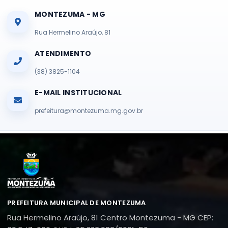
MONTEZUMA - MG
Rua Hermelino Araújo, 81
ATENDIMENTO
(38) 3825-1104
E-MAIL INSTITUCIONAL
prefeitura@montezuma.mg.gov.br
PREFEITURA MUNICIPAL DE MONTEZUMA
Rua Hermelino Araújo, 81
Centro
Montezuma - MG
CEP: