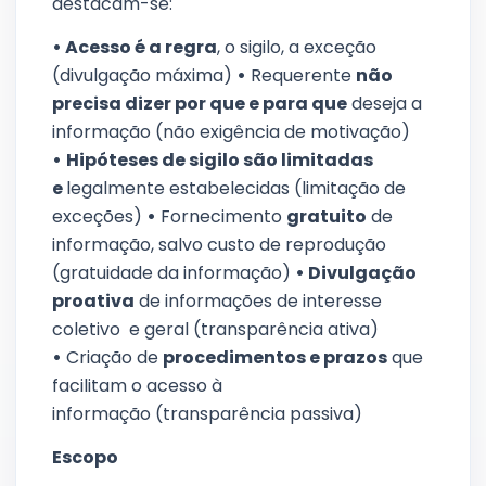
destacam-se:
•
Acesso é a regra
, o sigilo, a exceção
(divulgação máxima)
•
Requerente
não
precisa dizer por que e para que
deseja a
informação (não exigência de motivação)
•
Hip
óteses de sigilo são limitadas
e
legalmente estabelecidas (limitação de
exceções)
•
Fornecimento
gratuito
de
informação, salvo custo de reprodução
(gratuidade da informação)
•
D
ivulgação
proativa
de informações de interesse
coletivo e geral (transparência ativa)
•
Criação de
procedimentos e prazos
que
facilitam o acesso à
informação (transparência passiva)
Escopo