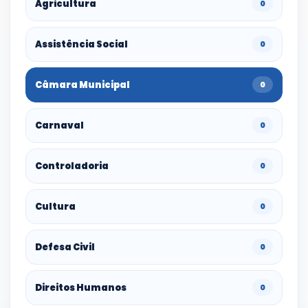
Agricultura
0
Assistência Social
0
Câmara Municipal
0
Carnaval
0
Controladoria
0
Cultura
0
Defesa Civil
0
Direitos Humanos
0