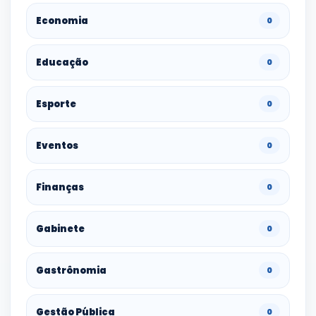
Economia
0
Educação
0
Esporte
0
Eventos
0
Finanças
0
Gabinete
0
Gastrônomia
0
Gestão Pública
0